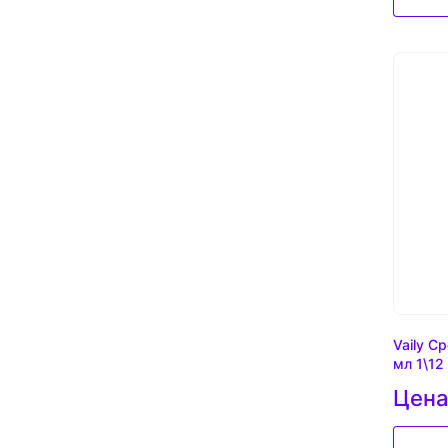
Vaily С
мл 1\12
Цена