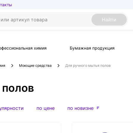
нтакты
Найти
офессиональная химия
Бумажная продукция
мия
Моющие средства
Для ручного мытья полов
 полов
улярности
по цене
по новизне