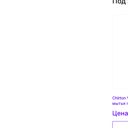
Под 
Chirton
мытья п
Цена