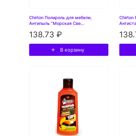
Chirton Полироль для мебели,
Chirton
Антипыль "Морская Све...
Антиста
138.73 ₽
138.
В корзину